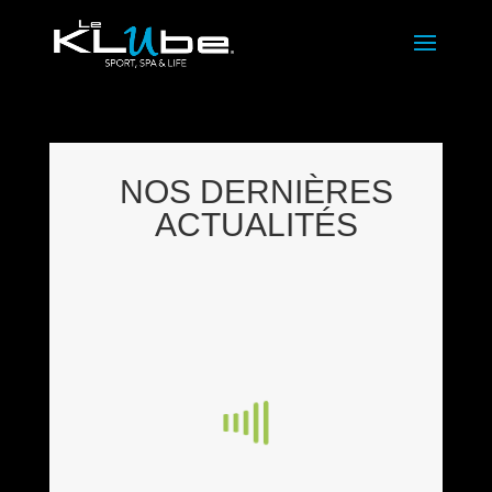
NOS DERNIÈRES
ACTUALITÉS
N
ST
LE
ST
O
A
M
A
U
G
A
G
VE
ES
R
E
A
N
C
E
U
AT
H
NF