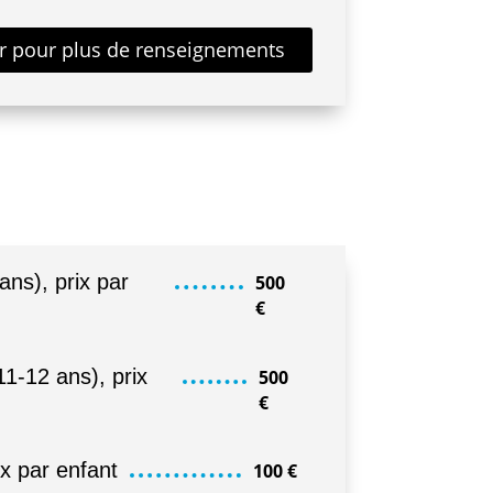
ur pour plus de renseignements
ns), prix par
500
€
11-12 ans), prix
500
€
ix par enfant
100
€