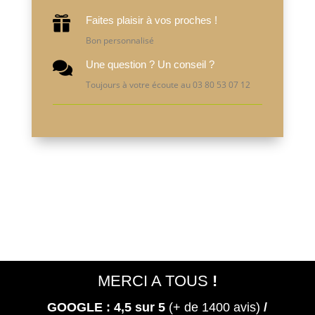
Faites plaisir à vos proches !

Bon personnalisé
Une question ? Un conseil ?

Toujours à votre écoute au 03 80 53 07 12
MERCI A TOUS
!
GOOGLE : 4,5
sur 5
(+ de 1400 avis)
/