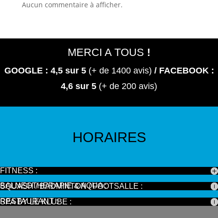
Aucun commentaire à afficher.
MERCI A TOUS
!
GOOGLE : 4,5
sur 5
(+ de 1400 avis)
/ FACEBOOK :
4,6 sur 5
(+ de 200 avis)
HORAIRES
FITNESS :
BALNEOTHERAPIE & AQUA :
SQUASH / BADMINTON / FOOTSALLE :
RESTAURANT :
SPA BY LE KLUBE :