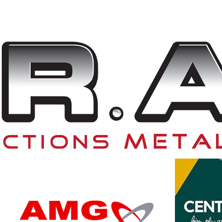
OGA
2
NFO
/
YOGA
/
ZEN
PS ET ESPRIT
 véritable quête de bien-être