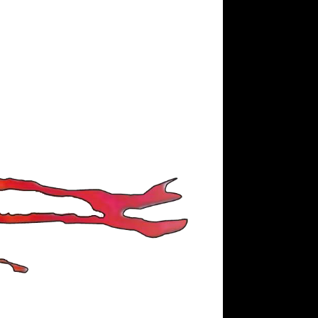
RÉSULTATS RAPIDES
objectif corps de rêve
CROSS TRAINING
1
CARDIO
/
CROSS TRAINING
/
RENFO