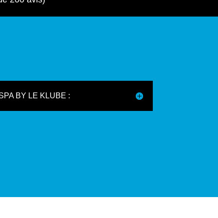
ENTRAÎNEMENT COMPLET
ies
Sans accessoires et sans impact
AQUAWORK
7
5
AQUA
/
LES MILLS
/
RENFO
SPA BY LE KLUBE :
LA SOLUTION RENFO ULTIME
Grâce à la résistance aquatique
BODYJAM