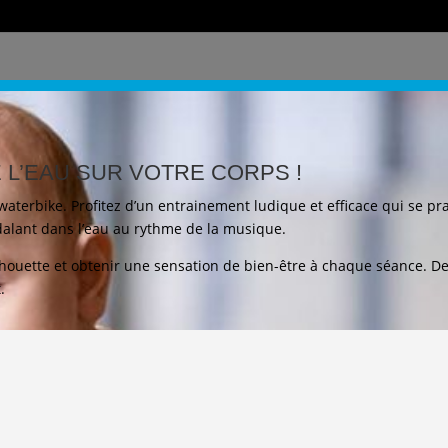
E L’EAU SUR VOTRE CORPS !
terbike. Profitez d’un entrainement ludique et efficace qui se prat
édalant dans l’eau au rythme de la musique.
lhouette et obtenir une sensation de bien-être à chaque séance. De
.