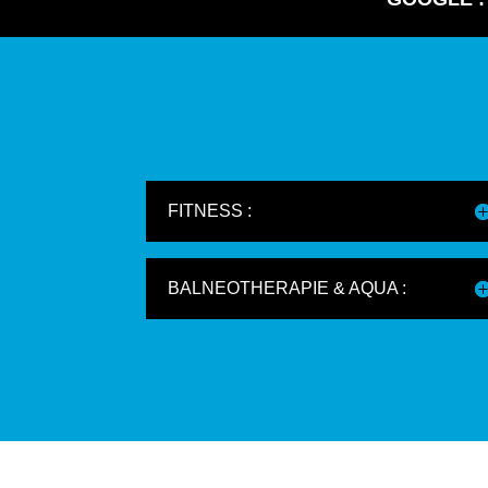
CORPS SCULPTÉ
DU 
Programme pour un corps dessiné
ada
AQUAGYM
A
1
AQUA
/
RENFO
AQ
FITNESS :
BALNEOTHERAPIE & AQUA :
TONIFIE LE CORPS
CO
et redessine la silhouette
Ent
BODYATTACK
B