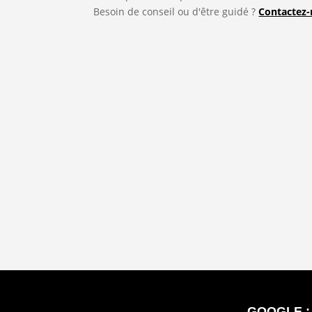
Besoin de conseil ou d'être guidé ?
Contactez
AFF. SILHOUETTE
A
8
FITNESS
/
RENFO
AQ
GOOGLE :