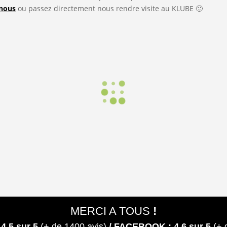
-nous
ou passez directement nous rendre visite au KLUBE 🙂
QUABODYBIKE
AQUACOMBAT
8
UA
/
BIKE
/
CARDIO
/
LES MILLS
AQUA
/
CARDIO
/
LES MILLS
MERCI A TOUS
!
 4,5
sur 5
(+ de 1400 avis)
/ FACEBOOK : 4,6 sur 5
(+ 