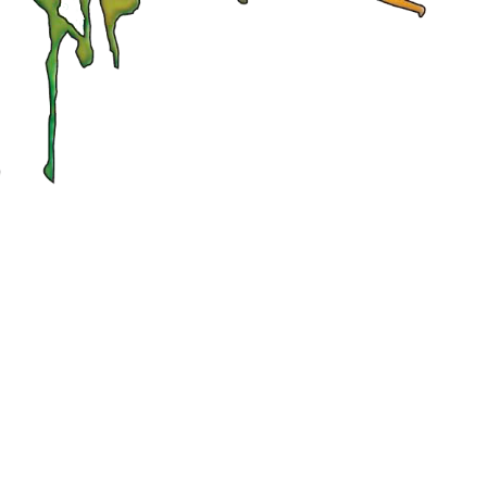
ES MILLS CORE
PILATES
4
NESS
/
LES MILLS
/
RENFO
FITNESS
/
RENFO
/
ZEN
LÉ CENTRE DU CORPS
GYM DOUCE ET ACCESSIBLE
r des abdos en béton
travail des muscles profonds