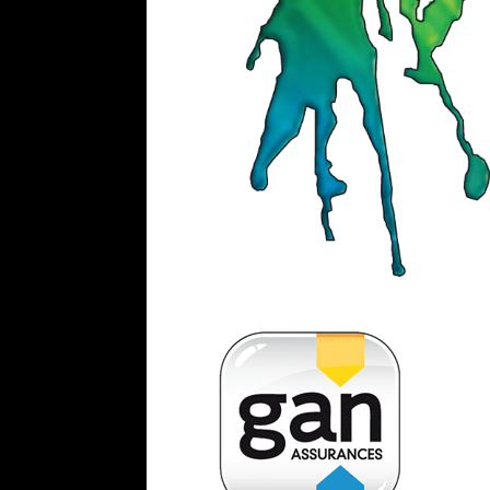
ELECTROSTIMULATIO
L
N
FIT
4
EMS
/
RENFO
CIB
20 MIN D'EMS = 4H DE SPORT
pou
atteignez tous vos objectifs