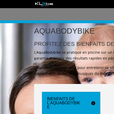
AQUABODYBIKE
PROFITEZ DES BIENFAITS D
L’AquaBodybike se pratique en piscine sur un wa
garantie d’obtenir des résultats rapides en p
L’AquaBodybike est idéal pour entretenir sa si
laissant aller au son des musiques du moment
BIENFAITS DE
L'AQUABODYBIK
E