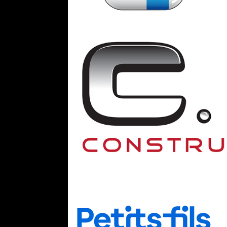
STRETCHING
Y
3
FITNESS
/
ZEN
RE
ARTICULATIONS AU TOP
COR
objectif étirement de tout le corps
une