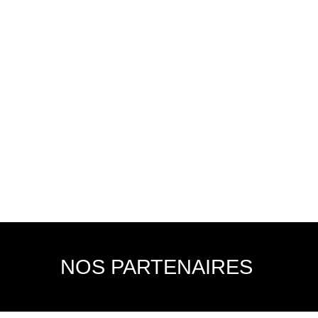
5
NESS
/
LES MILLS
/
RENFO
/
ZEN
CARDIO
/
FITNESS
/
LES MILLS
MIX PILATES & YOGA
ULTIME FIGHT EXPERIENCE
liore la posture, la souplesse,
boxe, karaté, taekwondo, capoeira
uilibre
BODYPUMP
FITNESS
/
LES MILLS
/
RENFO
NOS PARTENAIRES