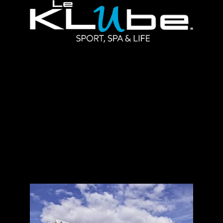
S'inscrire
Je souhaite
m’informer
Informations courantes
Planning des cours collectifs
Actualité du Klube
Contactez-nous
Horaires d'ouverture
Tarifs & abonnements
Foire Aux Questions
Notre équipe
Recrutement
Comment venir ?