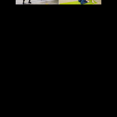
réserver
Cours fitness, terrains, soins, restaurant,
coiffeur, salle de séminaires, ...
Un cours (RPM, Pilates, Cross, EMS, Yoga, ….)
Une séance d’essai (Fitness / Aqua / Cross / Yoga /
EMS)
Un terrain de foot en salle
Un terrain de badminton
Un court de squash
J’ai une carte 10 séances Badminton : réserver
Un soin au SPA
Une salle de séminaire
Au restaurant
Chez le coiffeur
Une séance découverte bébés nageurs
J’ai une carte 5 – 10 séances Bébés nageurs :
réserver
Télécharger l’appli des adhérents Le Klube
Sport