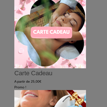
initial
actuel
était :
est :
70,00€.
50,00€.
Carte Cadeau
A partir de
25,00
€
Promo !