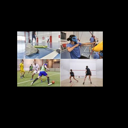
BADMINTON
SQUASH
FOOT EN SALLE
BUBBLE FOOT
ARCHERY TAG
Enfants
Stages, Natation, bébés nageurs,
Anniversaires et autres
LE KLUBE ENFANTS (Abonnement à l’année)
NATATION ENFANTS (cours à l’année et stages)
STAGES MULTI-ACTIVITÉS (vacances scolaires)
BÉBÉS NAGEURS