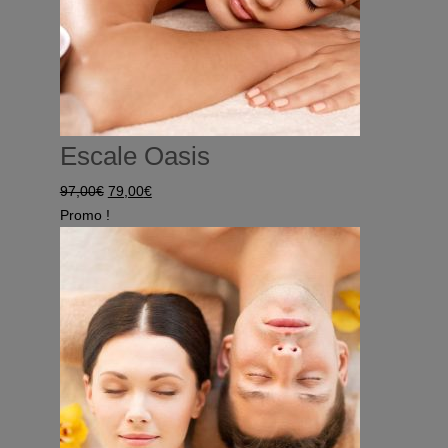
Escale Oasis
Le
Le
97,00
€
79,00
€
prix
prix
Promo !
initial
actuel
était :
est :
97,00€.
79,00€.