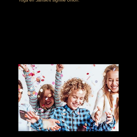
Yoga en Sanskrit signifie Union.
Pratiquer cette discipline est un chemin vers
l’harmonie, l’équilibre et le bien-être.
Yoga
Prolongez votre moment de détente avec
notre restaurant qui vous accueille pour
les midis du lundi au samedi
Mon événement au Klube