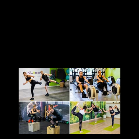
Salle de sport
Fitness, Biking, Cardio, Muscu et
autres
Cours collectifs Fitness
BODY ATTACK / BODY BALANCE / BODY COMBAT
BODY JAM / BODY PUMP / CORE / RPM / SPRINT
RPM (biking)
Cardiotraining & Musculation
CROSS TRAINING
ELECTROSTIMULATION
YOGA