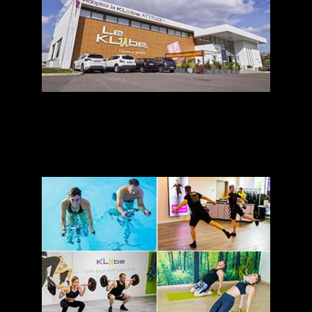
m’abonner
Fitness, Aqua, Yoga, Electrostimulation
... SANS ENGAGEMENT
Fitness / Aqua / Cross
Yoga
Electrostimulation