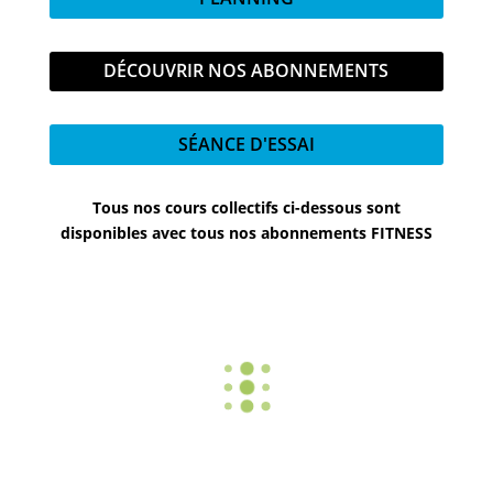
DÉCOUVRIR NOS ABONNEMENTS
SÉANCE D'ESSAI
Tous nos cours collectifs ci-dessous sont
disponibles avec tous nos abonnements FITNESS
AQ
AQ
AQ
AQ
UA
UA
UA
UA
BO
CO
DYN
GY
DYB
MB
AMI
M
1
IKE
AT
C
8
1
3
AQUA
/
AQUA
/
AQUA
/
AQUA
/
RENFO
BIKE
/
CARDIO
CARDIO
CARDIO
/
/
LES
LES
/