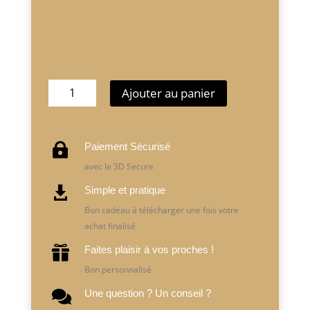
quantité
Ajouter au panier
de
OFFRE
ÉTÉ
Paiement Sécurisé

-
Objectif
avec le 3D Secure
Summer
Simple et pratique

Bon cadeau à télécharger une fois votre
achat finalisé
Faites plaisir à vos proches !

Bon personnalisé
Une question ? Un conseil ?
