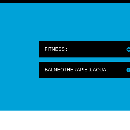
FITNESS :
BALNEOTHERAPIE & AQUA :