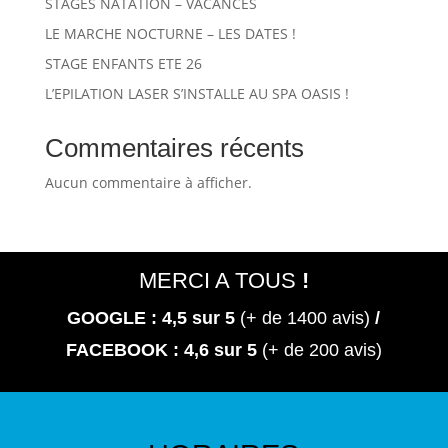
STAGES NATATION – VACANCES
LE MARCHE NOCTURNE – LES DATES !
STAGE ENFANTS ETE 26
L’EPILATION LASER S’INSTALLE AU SPA OASIS !
Commentaires récents
Aucun commentaire à afficher.
MERCI A TOUS
!
GOOGLE : 4,5
sur 5
(+ de 1400 avis)
/
FACEBOOK : 4,6 sur 5
(+ de 200 avis)