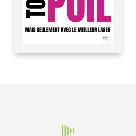
NO
STA
LE
STA
UVE
GES
MA
GE
AU
NAT
RC
ENF
PLA
ATI
HE
ANT