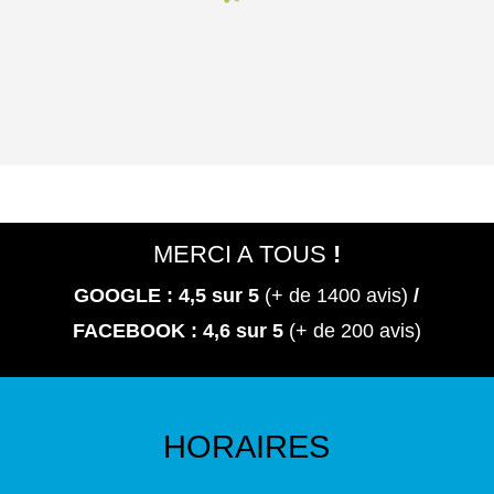
NNI
ON
NO
S
NG
–
CTU
ETE
ÉTÉ
VAC
RNE
26
21
202
AN
–
6
CES
LES
Actualités
22
19
DAT
/
ES !
Actualités
Actualités
Evènement
18
/
/
Actualités
Evènement
Evènement
/
Evènement
MERCI A TOUS
!
GOOGLE : 4,5
sur 5
(+ de 1400 avis)
/
L’E
FACEBOOK : 4,6 sur 5
(+ de 200 avis)
PIL
ATI
ON
LAS
ER
HORAIRES
S’IN
STA