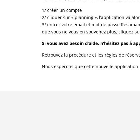
1/ créer un compte
2/ cliquer sur « planning », l’application va a
3/ entrer votre email et mot de passe Resamani
que vous ne vous en souvenez plus, cliquez su
Si vous avez besoin d’aide, n’hésitez pas à ap
Retrouvez la procédure et les règles de réserva
Nous espérons que cette nouvelle application r
NOUVEAU PLANNING
S
ÉTÉ 2026
V
22
Actualités
/
Evènement
Actu