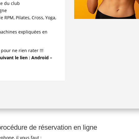
te du club
igne
e RPM, Pilates, Cross, Yoga,
machines expliquées en
 pour ne rien rater !!!
uivant le lien :
Android
–
procédure de réservation en ligne
éphone, il vous faut :