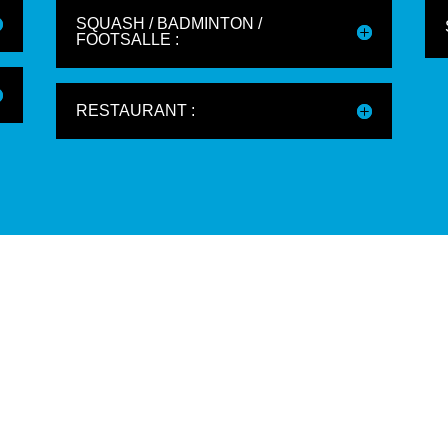
SQUASH / BADMINTON /
FOOTSALLE :
RESTAURANT :
ONG BATH – DATES
Téléchargez l’appli
29
mobile du Klube
alités
/
Evènement
Infos