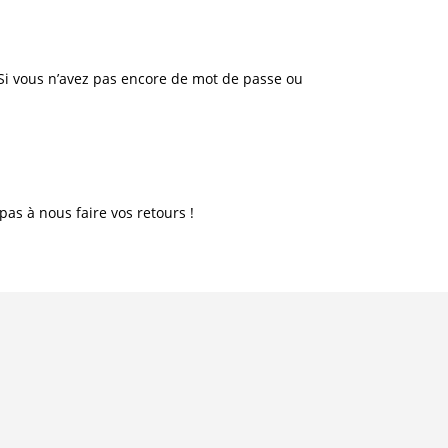
. Si vous n’avez pas encore de mot de passe ou
as à nous faire vos retours !
STAGE ENFANTS ETE
26
21
Actualités
/
Evènement