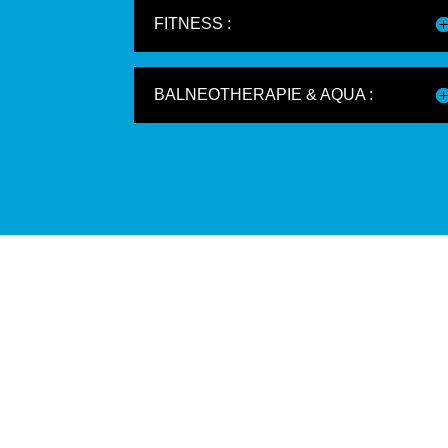
FITNESS :
BALNEOTHERAPIE & AQUA :
ECOLE DE
G
BADMINTON –
Actu
2025/2026
19
Actualités
/
Evènement