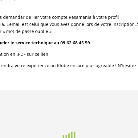
lors demander de lier votre compte Resamania à votre profil
a. L’email est celui que vous avez donné lors de votre inscription
r « mot de passe oublié ».
peler le service technique au 09 62 68 45 59
tion en .PDF sur ce lien
endra votre expérience au Klube encore plus agréable ! N’hésitez p
TAGES NATATION –
LE MARCHE
ACANCES
NOCTURNE – LES
19
DATES !
alités
/
Evènement