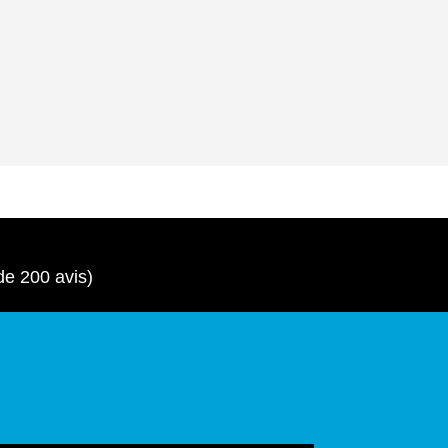
18
de 200 avis)
L’EPILATION LASER
S’INSTALLE AU SPA
OASIS !
18
Actualités
/
Evènement