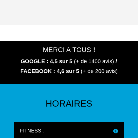
21
202
AN
–
6
CES
LES
Actualités
22
19
DAT
/
ES !
Actualités
Actualités
Evènement
18
/
/
Actualités
Evènement
Evènement
/
Evènement
MERCI A TOUS
!
GOOGLE : 4,5
sur 5
(+ de 1400 avis)
/
L’E
FACEBOOK : 4,6 sur 5
(+ de 200 avis)
PIL
ATI
ON
LAS
ER
HORAIRES
S’IN
STA
LLE
AU
SPA
FITNESS :
OA