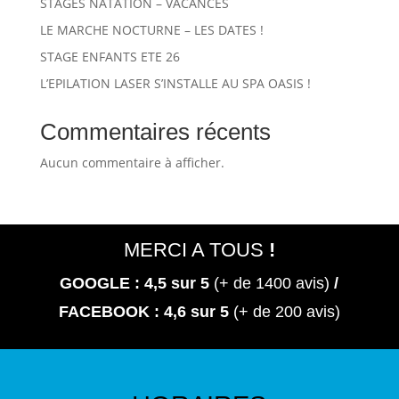
STAGES NATATION – VACANCES
LE MARCHE NOCTURNE – LES DATES !
STAGE ENFANTS ETE 26
L’EPILATION LASER S’INSTALLE AU SPA OASIS !
Commentaires récents
Aucun commentaire à afficher.
MERCI A TOUS
!
GOOGLE : 4,5
sur 5
(+ de 1400 avis)
/
FACEBOOK : 4,6 sur 5
(+ de 200 avis)