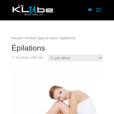
Accueil
/ Produit Type de soins / Épilations
Épilations
3 résultats affichés