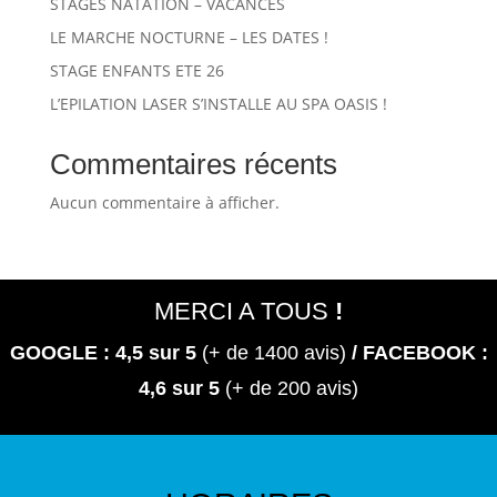
STAGES NATATION – VACANCES
LE MARCHE NOCTURNE – LES DATES !
STAGE ENFANTS ETE 26
L’EPILATION LASER S’INSTALLE AU SPA OASIS !
Commentaires récents
Aucun commentaire à afficher.
MERCI A TOUS
!
GOOGLE : 4,5
sur 5
(+ de 1400 avis)
/ FACEBOOK :
4,6 sur 5
(+ de 200 avis)