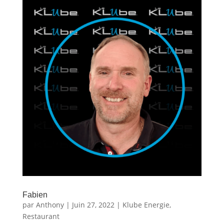
Fabien
par
Anthony
|
Juin 27, 2022
|
Klube Energie
,
Restaurant