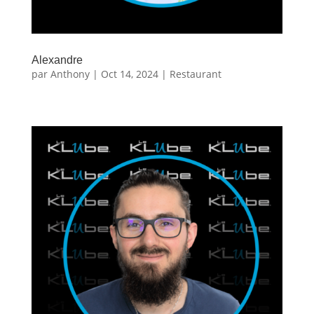
Alexandre
par
Anthony
|
Oct 14, 2024
|
Restaurant