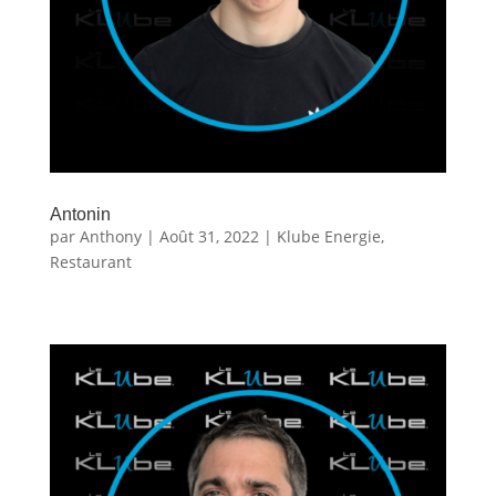
Antonin
par
Anthony
|
Août 31, 2022
|
Klube Energie
,
Restaurant