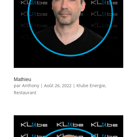
Mathieu
par
Anthony
|
Août 26, 2022
|
Klube Energie
,
Restaurant