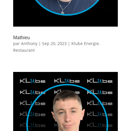
Mathieu
par
Anthony
|
Sep 20, 2023
|
Klube Energie
,
Restaurant