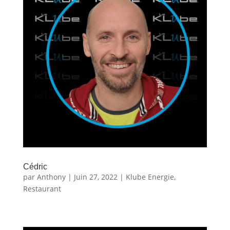
Cédric
par
Anthony
|
Juin 27, 2022
|
Klube Energie
,
Restaurant