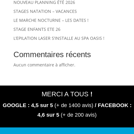
NOUVEAU PLANNING ÉTÉ 2026
STAGES NATATION – VACANCES
LE MARCHE NOCTURNE – LES DATES !
STAGE ENFANTS ETE 26
L’EPILATION LASER S’INSTALLE AU SPA OASIS !
Commentaires récents
Aucun commentaire à afficher.
MERCI A TOUS
!
GOOGLE : 4,5
sur 5
(+ de 1400 avis)
/ FACEBOOK :
4,6 sur 5
(+ de 200 avis)