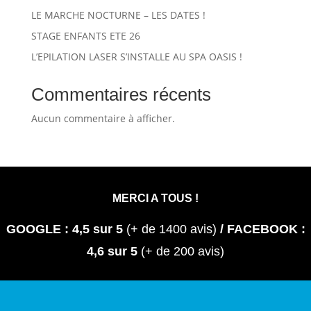
LE MARCHE NOCTURNE – LES DATES !
STAGE ENFANTS ETE 26
L’EPILATION LASER S’INSTALLE AU SPA OASIS !
Commentaires récents
Aucun commentaire à afficher.
MERCI A TOUS
!
GOOGLE : 4,5
sur 5
(+ de 1400 avis)
/ FACEBOOK :
4,6 sur 5
(+ de 200 avis)