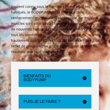
Souvent connu sous le nom de « Pump » par les
habitués, le BODYPUMP est la méthode de
renforcement musculaire la plus rapide, car tous vos
muscles sont sollicités à chaque mouvement. Avec
de nouvelles musiques et une nouvelle chorégraphie
tous les trimestres ainsi que des instructeurs
hautement qualifiés, tirez tous les benefices de «
l’effet de groupe » (the group effect) pour obtenir les
résultats que vous souhaitez !
BIENFAITS DU
BODYPUMP
PUIS-JE LE FAIRE ?